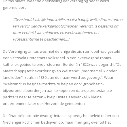
Unitas plaats, waar de doelstelling der vereniging nader werd
geformuleerd:
“Deze hoofdzakelijk industriële maatschappij, welke Protestanten
van verschillende kerkgenootschappen verenigt, is bestemd om
door eenheid van middelen en werkzaamheden het
Protestantisme te beschermen….”
De Vereniging Unitas was niet de enige die zich ten doel had gesteld
een verzwakt Protestants volksdeel in een overwegend rooms-
katholiek gebied te ondersteunen. Eerder (in 1822) was opgericht “De
Maatschappij tot bevordering van Welstand” (“voornamelijk onder
landlieden”, zoals in 1830 aan de naam werd toegevoegd). Waar
“Welstand” in beginsel trachtte te helpen door grondbezit –
bijvoorbeeld boerderijen aan te kopen en daarop protestantse
pachters neer te zetten – hielp Unitas aanvankelijk kleine
ondernemers, later ook Hervormde gemeenten.
De financiële situatie dwong Unitas al spoedig het beleid te herzien.
Niet langer kocht men bedrijven op, maar men ging over tot het