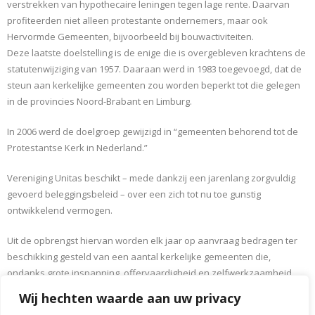
verstrekken van hypothecaire leningen tegen lage rente. Daarvan
profiteerden niet alleen protestante ondernemers, maar ook
Hervormde Gemeenten, bijvoorbeeld bij bouwactiviteiten.
Deze laatste doelstelling is de enige die is overgebleven krachtens de
statutenwijziging van 1957. Daaraan werd in 1983 toegevoegd, dat de
steun aan kerkelijke gemeenten zou worden beperkt tot die gelegen
in de provincies Noord-Brabant en Limburg.
In 2006 werd de doelgroep gewijzigd in “gemeenten behorend tot de
Protestantse Kerk in Nederland.”
Vereniging Unitas beschikt – mede dankzij een jarenlang zorgvuldig
gevoerd beleggingsbeleid – over een zich tot nu toe gunstig
ontwikkelend vermogen.
Uit de opbrengst hiervan worden elk jaar op aanvraag bedragen ter
beschikking gesteld van een aantal kerkelijke gemeenten die,
ondanks grote inspanning, offervaardigheid en zelfwerkzaamheid
van betrokken gemeenteleden, niet voldoende inkomsten genieten
Wij hechten waarde aan uw privacy
om bijvoorbeeld groot onderhoud van kerk of pastorie te betalen, een